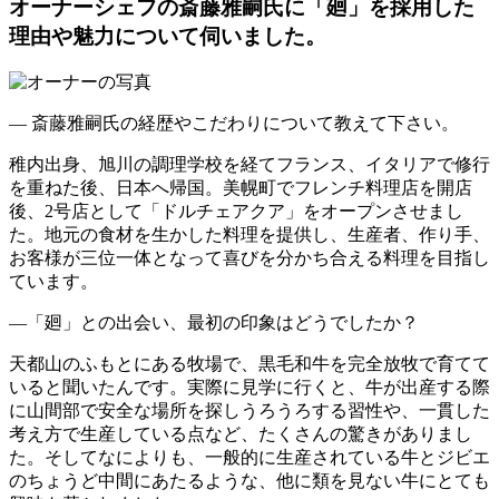
オーナーシェフの斎藤雅嗣氏に「廻」を採用した
理由や魅力について伺いました。
― 斎藤雅嗣氏の経歴やこだわりについて教えて下さい。
稚内出身、旭川の調理学校を経てフランス、イタリアで修行
を重ねた後、日本へ帰国。美幌町でフレンチ料理店を開店
後、2号店として「ドルチェアクア」をオープンさせまし
た。地元の食材を生かした料理を提供し、生産者、作り手、
お客様が三位一体となって喜びを分かち合える料理を目指し
ています。
―「廻」との出会い、最初の印象はどうでしたか？
天都山のふもとにある牧場で、黒毛和牛を完全放牧で育てて
いると聞いたんです。実際に見学に行くと、牛が出産する際
に山間部で安全な場所を探しうろうろする習性や、一貫した
考え方で生産している点など、たくさんの驚きがありまし
た。そしてなによりも、一般的に生産されている牛とジビエ
のちょうど中間にあたるような、他に類を見ない牛にとても